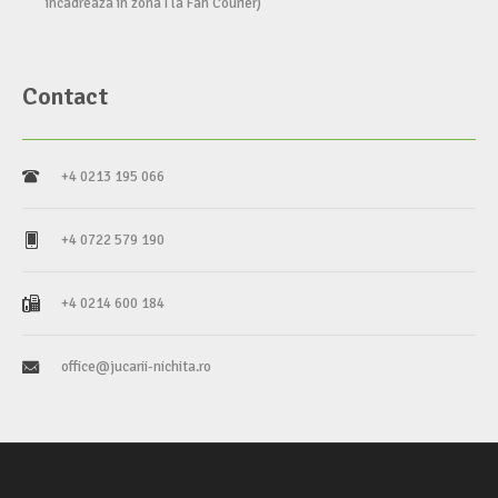
incadreaza in zona I la Fan Courier)
Contact
+4 0213 195 066
+4 0722 579 190
+4 0214 600 184
office@jucarii-nichita.ro