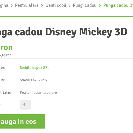
gina
»
Pentru afara
»
Genti copii
»
Pungi cadou
»
Punga cadou D
ga cadou Disney Mickey 3D
4ron
5,65ron
tor:
Nichita Impex SRL
us:
5949011402913
litate:
Poate fi adus la cerere
:
auga in cos