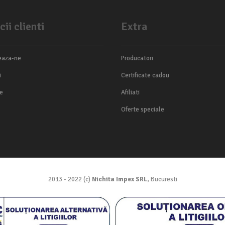
cii clienti
Extra
eaza-ne
Producatori
i
Certificate cadou
te
Afiliati
Oferte speciale
2013 - 2022 (c)
Nichita Impex SRL
, Bucuresti