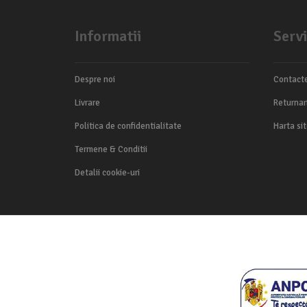
Informatii
Servi
Despre noi
Contact
Livrare
Returnar
Politica de confidentialitate
Harta si
Termene & Conditii
Detalii cookie-uri