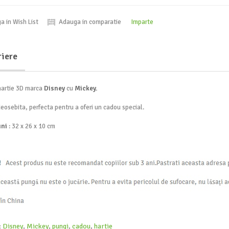
a in Wish List
Adauga in comparatie
Imparte
riere
hartie 3D marca
Disney
cu
Mickey.
eosebita, perfecta pentru a oferi un cadou special.
ni
: 32 x 26 x 10 cm
:
Disney
,
Mickey
,
pungi
,
cadou
,
hartie