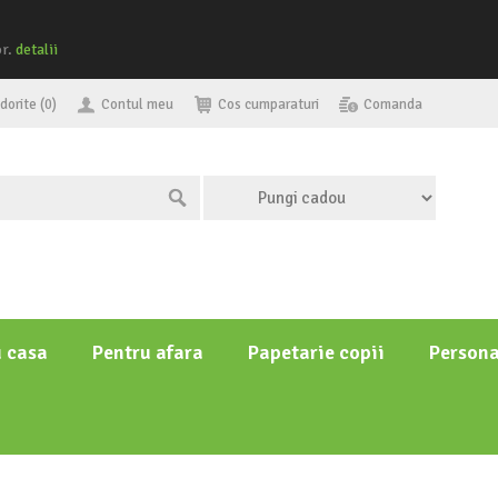
or.
detalii
dorite (0)
Contul meu
Cos cumparaturi
Comanda
u casa
Pentru afara
Papetarie copii
Persona