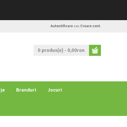
Autentificare
sau
Creare cont
.
0 produs(e) - 0,00ron
je
Branduri
Jocuri