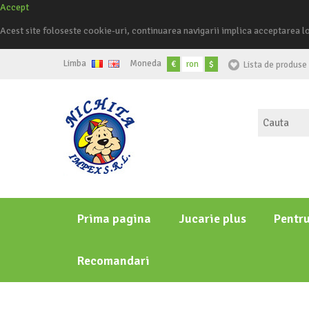
Accept
Acest site foloseste cookie-uri, continuarea navigarii implica acceptarea l
Limba
Moneda
€
ron
$
Lista de produse 
Prima pagina
Jucarie plus
Pentr
Recomandari