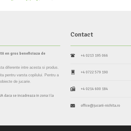
Contact
tii en gros beneficiaza de
+4 0213 195 066
sta diferente intre acesta si produs.
+4 0722 579 190
ita pentru varsta copilului. Pentru a
 obiecte de jucarie.
+4 0214 600 184
VA daca se incadreaza in zona I la
office@jucarii-nichita.ro