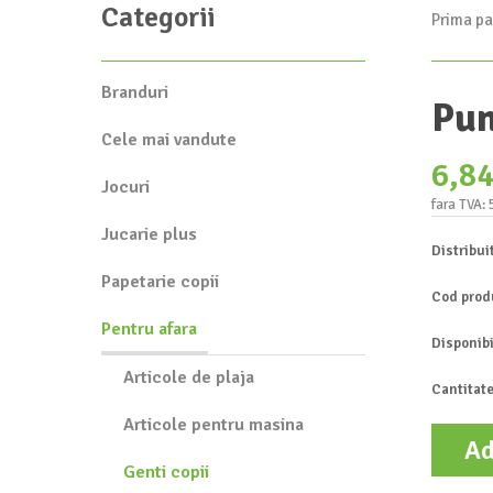
Categorii
Prima pa
Branduri
Pun
Cele mai vandute
6,8
Jocuri
fara TVA: 
Jucarie plus
Distribui
Papetarie copii
Cod prod
Pentru afara
Disponibi
Articole de plaja
Cantitate
Articole pentru masina
Ad
Genti copii