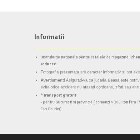
Informatii
Distrubutie nationala pentru retelele de magazine.
Clien
reduceri
.
Fotografia prezentata are caracter informativ si pot exi
Avertisment!
Asigurati-va ca jucaria aleasa este potriv
evita orice accident nu atasati cordoane, sfori sau alte
*Transport gratuit
- pentru Bucuresti si provincie ( comenzi > 300 Ron fara T
Fan Courier)