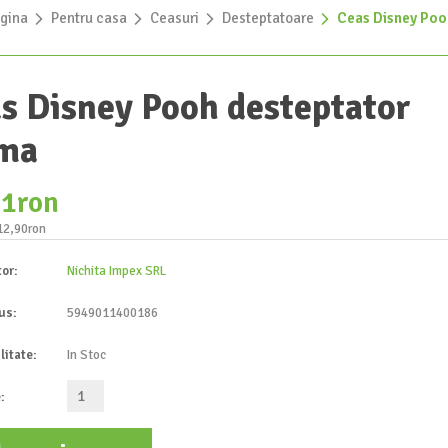
gina
»
Pentru casa
»
Ceasuri
»
Desteptatoare
»
Ceas Disney Poo
s Disney Pooh desteptator
rma
61ron
 12,90ron
tor:
Nichita Impex SRL
us:
5949011400186
litate:
In Stoc
: