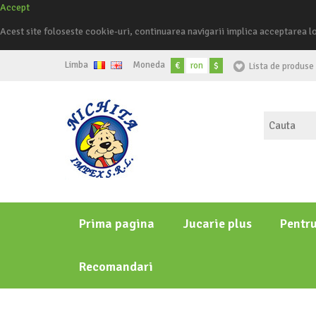
Accept
Acest site foloseste cookie-uri, continuarea navigarii implica acceptarea l
Limba
Moneda
€
ron
$
Lista de produse 
Prima pagina
Jucarie plus
Pentr
Recomandari