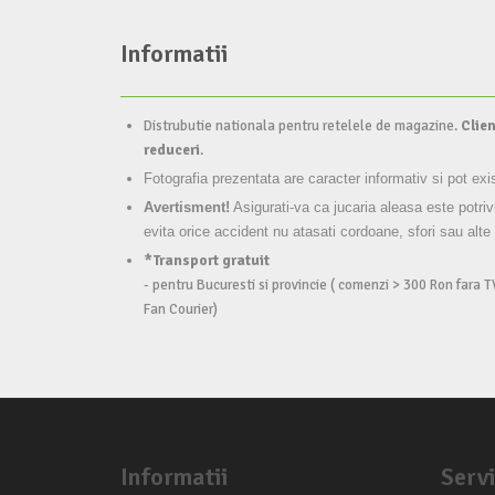
Informatii
Distrubutie nationala pentru retelele de magazine.
Clien
reduceri
.
Fotografia prezentata are caracter informativ si pot exi
Avertisment!
Asigurati-va ca jucaria aleasa este potriv
evita orice accident nu atasati cordoane, sfori sau alte
*Transport gratuit
- pentru Bucuresti si provincie ( comenzi > 300 Ron fara T
Fan Courier)
Informatii
Servi