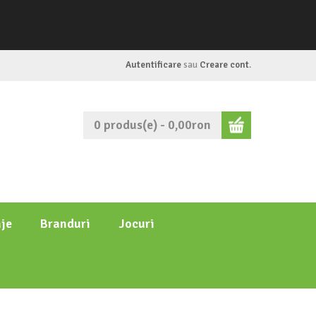
Autentificare
sau
Creare cont
.
0 produs(e) - 0,00ron
je
Branduri
Jocuri