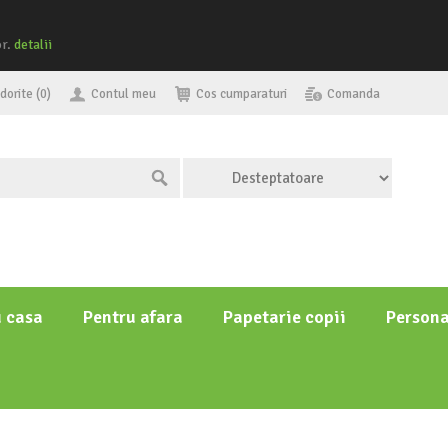
or.
detalii
dorite (0)
Contul meu
Cos cumparaturi
Comanda
u casa
Pentru afara
Papetarie copii
Persona