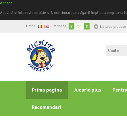
Accept
Acest site foloseste cookie-uri, continuarea navigarii implica acceptarea l
Limba
Moneda
€
ron
$
Lista de produse 
Prima pagina
Jucarie plus
Pentr
Recomandari