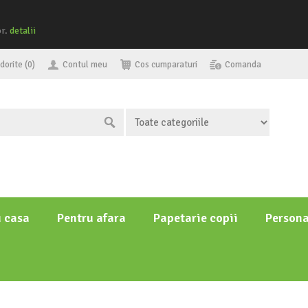
or.
detalii
dorite (0)
Contul meu
Cos cumparaturi
Comanda
u casa
Pentru afara
Papetarie copii
Persona