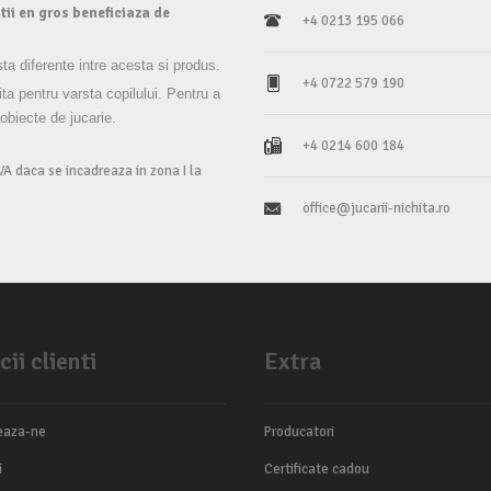
tii en gros beneficiaza de
+4 0213 195 066
sta diferente intre acesta si produs.
+4 0722 579 190
ita pentru varsta copilului. Pentru a
 obiecte de jucarie.
+4 0214 600 184
VA daca se incadreaza in zona I la
office@jucarii-nichita.ro
cii clienti
Extra
eaza-ne
Producatori
i
Certificate cadou