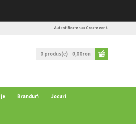
Autentificare
sau
Creare cont
.
0 produs(e) - 0,00ron
je
Branduri
Jocuri