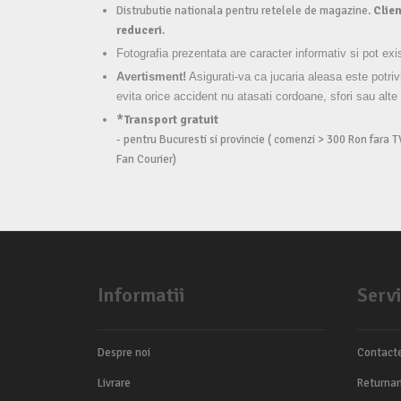
Distrubutie nationala pentru retelele de magazine.
Clien
reduceri
.
Fotografia prezentata are caracter informativ si pot exi
Avertisment!
Asigurati-va ca jucaria aleasa este potriv
evita orice accident nu atasati cordoane, sfori sau alte
*Transport gratuit
- pentru Bucuresti si provincie ( comenzi > 300 Ron fara T
Fan Courier)
Informatii
Servi
Despre noi
Contact
Livrare
Returnar