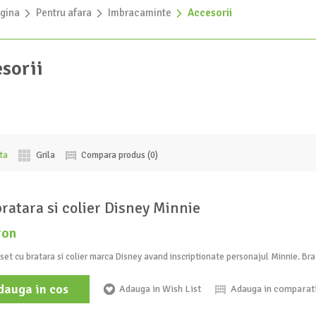
gina
»
Pentru afara
»
Imbracaminte
»
Accesorii
sorii
sta
Grila
Compara produs (0)
bratara si colier Disney Minnie
ron
set cu bratara si colier marca Disney avand inscriptionate personajul Minnie. Brata
dauga in cos
Adauga in Wish List
Adauga in comparat