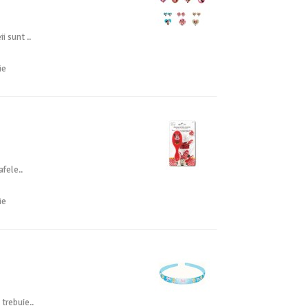
i sunt ..
ie
afele..
ie
trebuie..