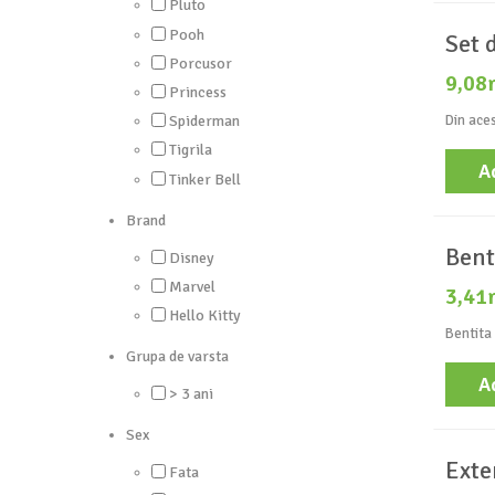
Pluto
Pooh
Set 
Porcusor
9,08
Princess
Din aces
Spiderman
Tigrila
A
Tinker Bell
Brand
Bent
Disney
Marvel
3,41
Hello Kitty
Bentita 
Grupa de varsta
A
> 3 ani
Sex
Exte
Fata