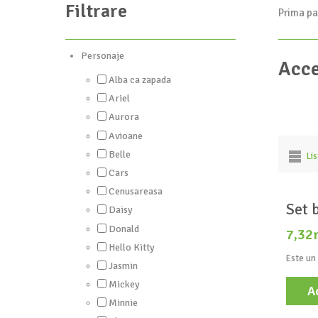
Filtrare
Prima pa
Personaje
Acce
Alba ca zapada
Ariel
Aurora
Avioane
Belle
Li
Cars
Cenusareasa
Set 
Daisy
Donald
7,32
Hello Kitty
Este un 
Jasmin
Mickey
A
Minnie