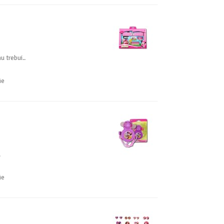
u trebui..
ie
.
ie