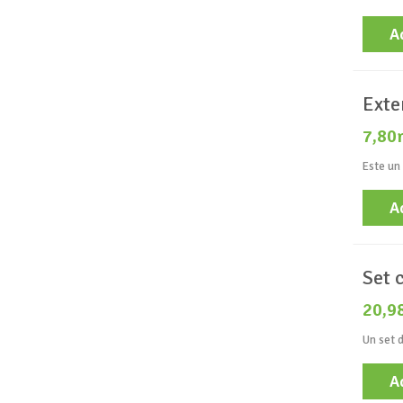
A
Exte
7,80
Este un 
A
Set 
20,9
Un set d
A