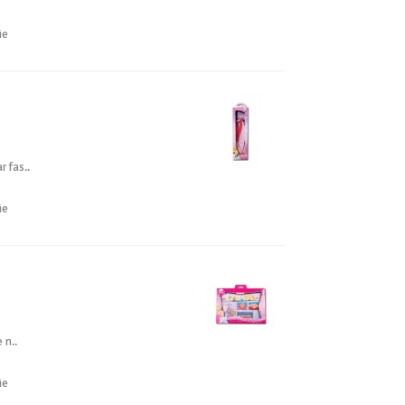
ie
r fas..
ie
 n..
ie