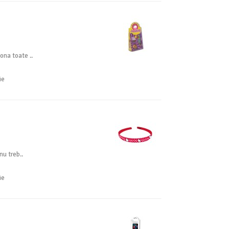
ona toate ..
ie
nu treb..
ie