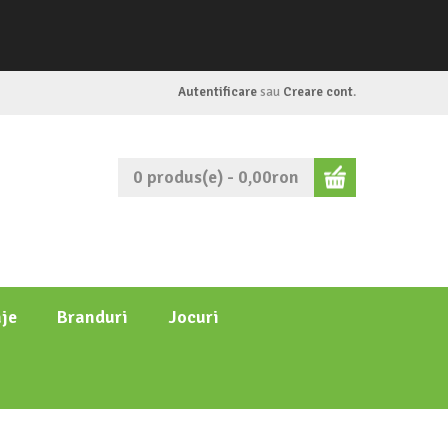
Autentificare
sau
Creare cont
.
0 produs(e) - 0,00ron
je
Branduri
Jocuri