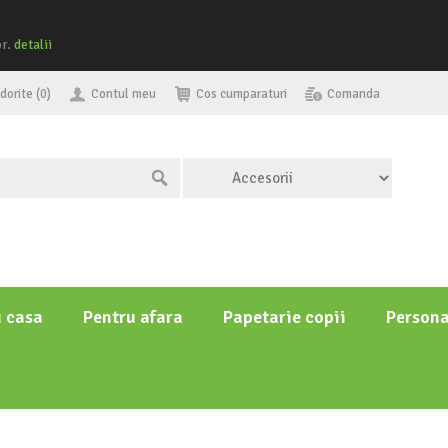
or.
detalii
dorite (0)
Contul meu
Cos cumparaturi
Comanda
u casa
Pentru afara
Papetarie copii
Persona