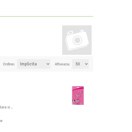
Ordine:
Afiseaza:
ra si ..
ie