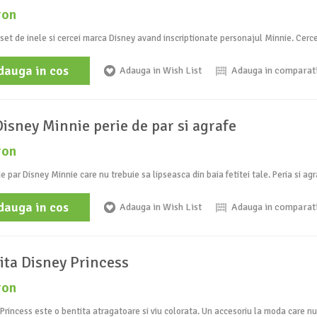
ron
set de inele si cercei marca Disney avand inscriptionate personajul Minnie. Cercei
dauga in cos
Adauga in Wish List
Adauga in comparat
Disney Minnie perie de par si agrafe
ron
e par Disney Minnie care nu trebuie sa lipseasca din baia fetitei tale. Peria si agr
dauga in cos
Adauga in Wish List
Adauga in comparat
ita Disney Princess
ron
Princess este o bentita atragatoare si viu colorata. Un accesoriu la moda care nu 