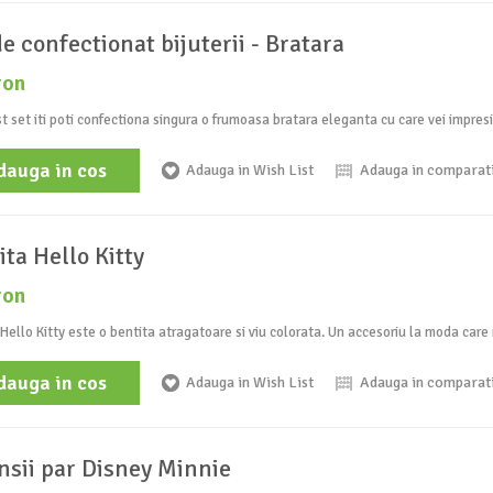
de confectionat bijuterii - Bratara
ron
t set iti poti confectiona singura o frumoasa bratara eleganta cu care vei impresi
dauga in cos
Adauga in Wish List
Adauga in comparat
ita Hello Kitty
ron
Hello Kitty este o bentita atragatoare si viu colorata. Un accesoriu la moda care 
dauga in cos
Adauga in Wish List
Adauga in comparat
nsii par Disney Minnie