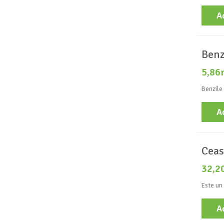
A
Benz
5,86
Benzile 
A
Ceas
32,2
Este un 
A