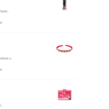
fashi..
ie
rebuie s..
ie
..