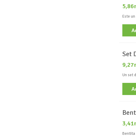
5,86
Este un 
A
Set 
9,27
Un set d
A
Bent
3,41
Bentita 