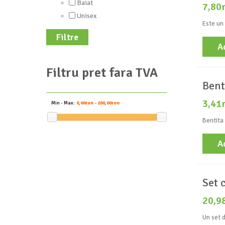
Baiat
7,80
Unisex
Este un 
Filtre
A
Filtru pret fara TVA
Bent
3,41
Min - Max:
0,00ron - 200,00ron
Bentita 
A
Set 
20,9
Un set d