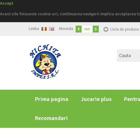
Accept
Acest site foloseste cookie-uri, continuarea navigarii implica acceptarea l
Limba
Moneda
€
ron
$
Lista de produse 
Prima pagina
Jucarie plus
Pentr
Recomandari