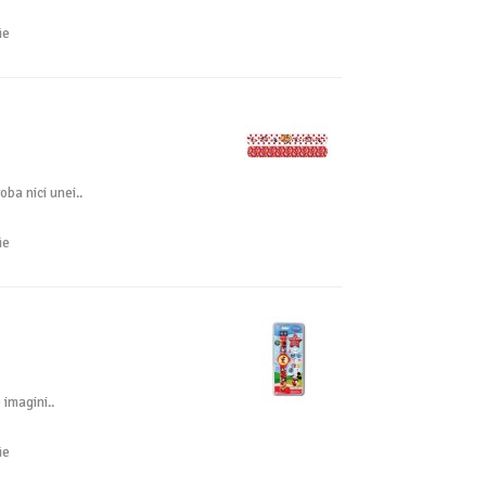
ie
ba nici unei..
ie
 imagini..
ie