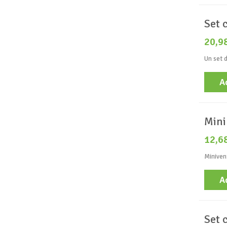
Set 
20,9
Un set d
A
Mini
12,6
Minivent
A
Set 