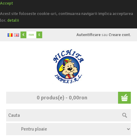
Accept
Acest site foloseste cookie-uri, continuarea navigarii implica acceptarea
lor.
detalii
€
ron
$
Autentificare
sau
Creare cont
.
0 produs(e) - 0,00ron