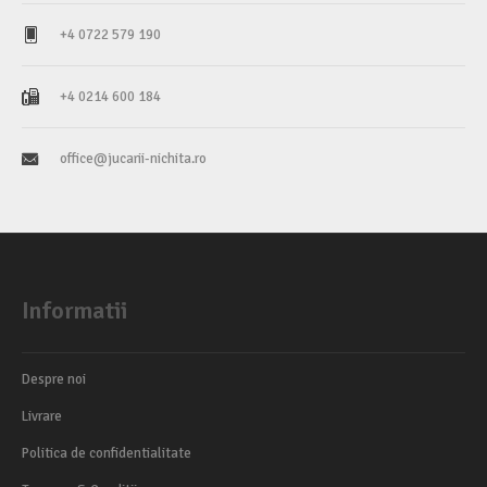
+4 0722 579 190
+4 0214 600 184
office@jucarii-nichita.ro
Informatii
Despre noi
Livrare
Politica de confidentialitate