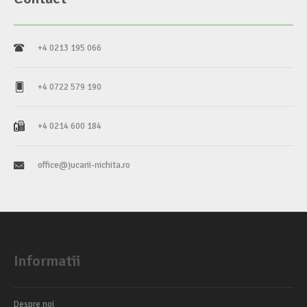
+4 0213 195 066
+4 0722 579 190
+4 0214 600 184
office@jucarii-nichita.ro
Informatii
Despre noi