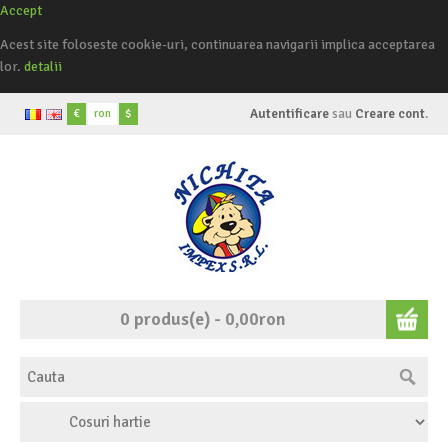
Accept
Acest site foloseste cookie-uri, continuarea navigarii implica acceptarea
lor.
detalii
€
ron
$
Autentificare
sau
Creare cont
.
0 produs(e) - 0,00ron