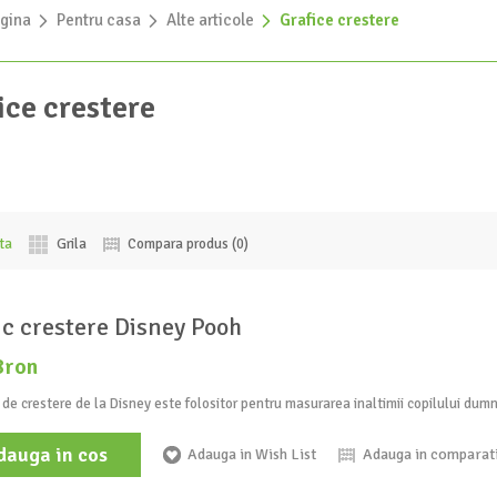
gina
»
Pentru casa
»
Alte articole
»
Grafice crestere
ice crestere
sta
Grila
Compara produs (0)
ic crestere Disney Pooh
8ron
 de crestere de la Disney este folositor pentru masurarea inaltimii copilului dum
dauga in cos
Adauga in Wish List
Adauga in comparat