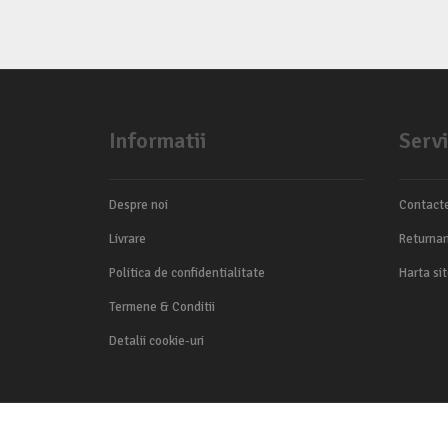
Informatii
Servi
Despre noi
Contact
Livrare
Returnar
Politica de confidentialitate
Harta si
Termene & Conditii
Detalii cookie-uri