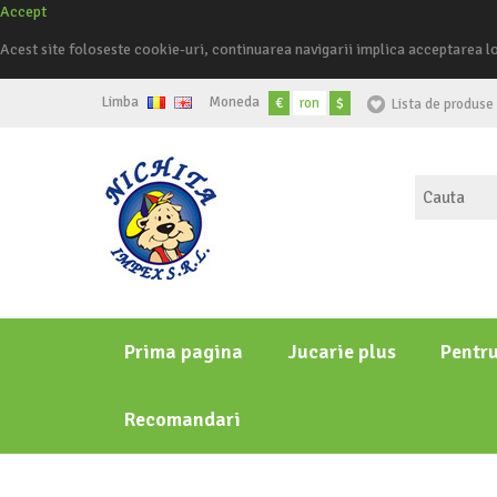
Accept
Acest site foloseste cookie-uri, continuarea navigarii implica acceptarea l
Limba
Moneda
€
ron
$
Lista de produse 
Prima pagina
Jucarie plus
Pentr
Recomandari