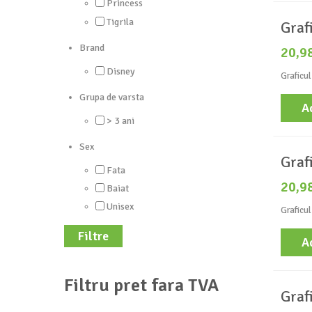
Princess
Tigrila
Graf
Brand
20,9
Disney
Graficul
Grupa de varsta
A
> 3 ani
Sex
Graf
Fata
20,9
Baiat
Unisex
Graficul
Filtre
A
Filtru pret fara TVA
Graf