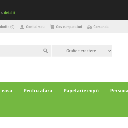
or.
detalii
dorite (0)
Contul meu
Cos cumparaturi
Comanda
u casa
Pentru afara
Papetarie copii
Persona