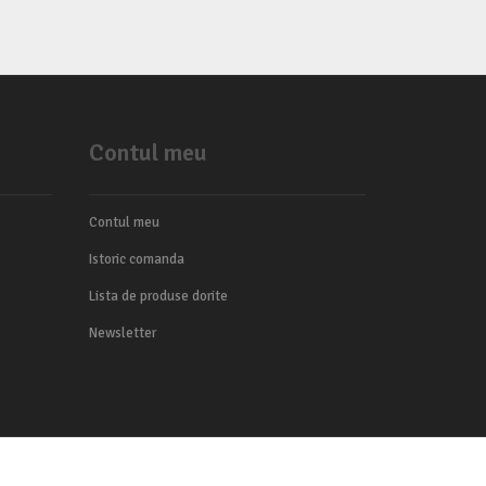
Contul meu
Contul meu
Istoric comanda
Lista de produse dorite
Newsletter