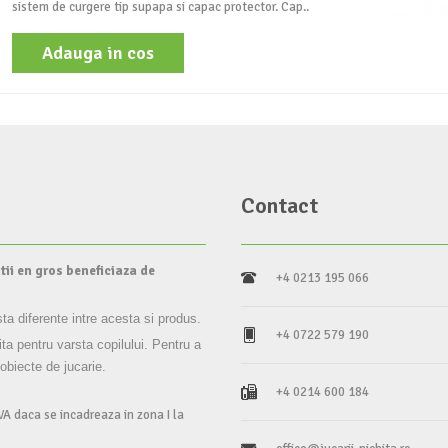
sistem de curgere tip supapa si capac protector. Cap..
Adauga in cos
Contact
tii en gros beneficiaza de
+4 0213 195 066
sta diferente intre acesta si produs.
+4 0722 579 190
ita pentru varsta copilului. Pentru a
 obiecte de jucarie.
+4 0214 600 184
VA daca se incadreaza in zona I la