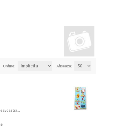
Ordine:
Afiseaza:
neavoastra...
ie