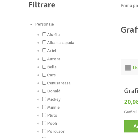
Filtrare
Prima pa
Personaje
Graf
Aiurila
Alba ca zapada
Ariel
Aurora
Belle
Li
Cars
Cenusareasa
Graf
Donald
Mickey
20,9
Minnie
Graficul
Pluto
Pooh
A
Porcusor