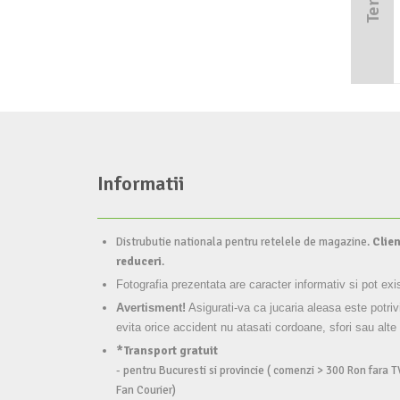
Informatii
Distrubutie nationala pentru retelele de magazine.
Clien
reduceri
.
Fotografia prezentata are caracter informativ si pot exi
Avertisment!
Asigurati-va ca jucaria aleasa este potriv
evita orice accident nu atasati cordoane, sfori sau alte
*Transport gratuit
- pentru Bucuresti si provincie ( comenzi > 300 Ron fara T
Fan Courier)