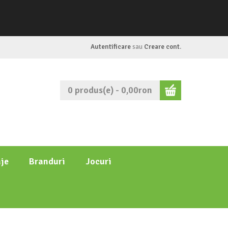
Autentificare
sau
Creare cont
.
0 produs(e) - 0,00ron
je
Branduri
Jocuri