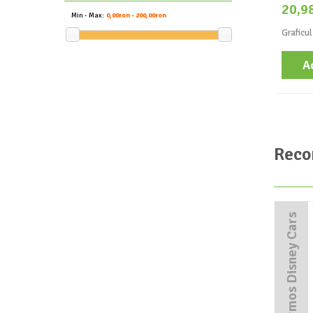
20,9
Min - Max:
0,00ron - 200,00ron
Graficul
A
Reco
Termos Disney Cars