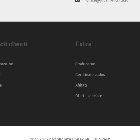
office@jucarii-nichita.ro
cii clienti
Extra
eaza-ne
Producatori
i
Certificate cadou
te
Afiliati
Oferte speciale
2013 - 2022 (c)
Nichita Impex SRL
, Bucuresti