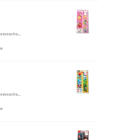
neavoastra...
ie
neavoastra...
ie