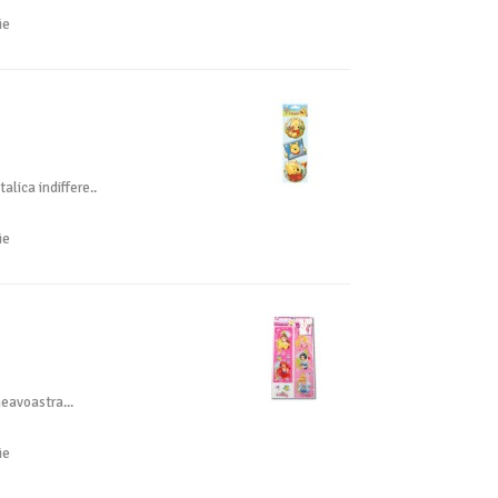
ie
lica indiffere..
ie
neavoastra...
ie