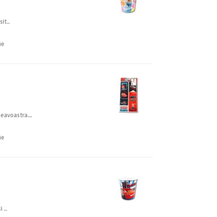
it..
ie
neavoastra...
ie
 ..