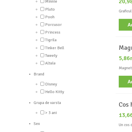
20,9
Minnie
Pluto
Graficul
Pooh
A
Porcusor
Princess
Tigrila
Magn
Tinker Bell
Tweety
5,86
Altele
Magnetu
Brand
A
Disney
Hello Kitty
Grupa de varsta
Cos 
> 3 ani
13,6
Sex
Un cos d