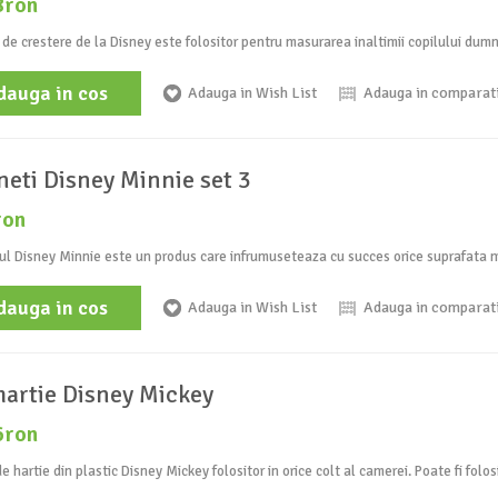
8ron
 de crestere de la Disney este folositor pentru masurarea inaltimii copilului dum
dauga in cos
Adauga in Wish List
Adauga in comparat
eti Disney Minnie set 3
ron
l Disney Minnie este un produs care infrumuseteaza cu succes orice suprafata me
dauga in cos
Adauga in Wish List
Adauga in comparat
hartie Disney Mickey
6ron
e hartie din plastic Disney Mickey folositor in orice colt al camerei. Poate fi folosi