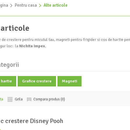
gina
»
Pentru casa
»
Alte articole
 articole
c de crestere pentru micutul tau, magneti pentru frigider si cos de hartie pent
ngur loc: la
Nichita Impex
.
tegorii
 hartie
Grafice crestere
Magneti
sta
Grila
Compara produs (0)
ic crestere Disney Pooh