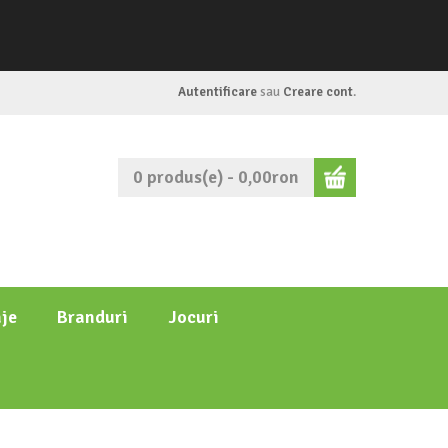
Autentificare
sau
Creare cont
.
0 produs(e) - 0,00ron
je
Branduri
Jocuri