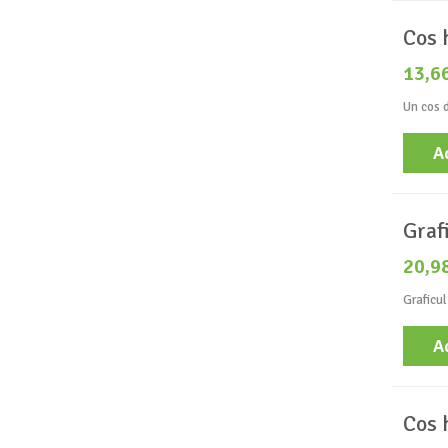
Cos 
13,6
Un cos d
A
Graf
20,9
Graficul
A
Cos 