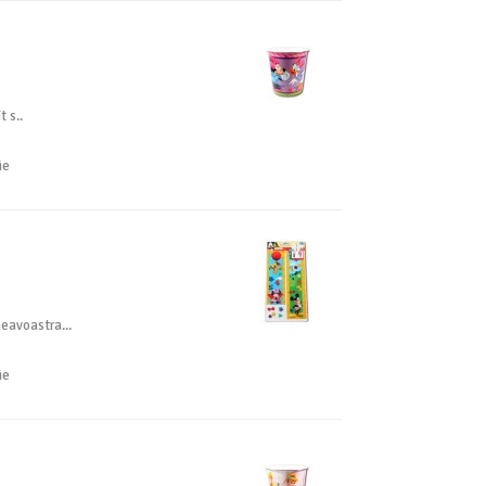
t s..
ie
neavoastra...
ie