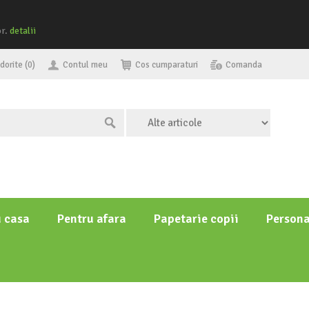
or.
detalii
dorite (0)
Contul meu
Cos cumparaturi
Comanda
u casa
Pentru afara
Papetarie copii
Persona