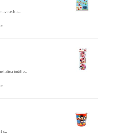
neavoastra...
ie
talica indiffe..
ie
t s..