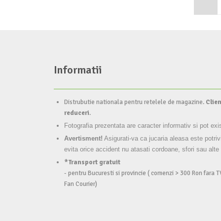
Informatii
Distrubutie nationala pentru retelele de magazine.
Clien
reduceri
.
Fotografia prezentata are caracter informativ si pot exi
Avertisment!
Asigurati-va ca jucaria aleasa este potriv
evita orice accident nu atasati cordoane, sfori sau alte
*Transport gratuit
- pentru Bucuresti si provincie ( comenzi > 300 Ron fara T
Fan Courier)