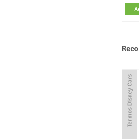
A
Reco
Termos Disney Cars