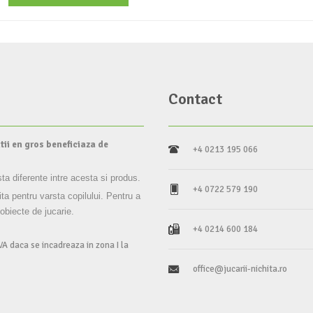
Contact
tii en gros beneficiaza de
+4 0213 195 066
sta diferente intre acesta si produs.
+4 0722 579 190
ita pentru varsta copilului. Pentru a
 obiecte de jucarie.
+4 0214 600 184
VA daca se incadreaza in zona I la
office@jucarii-nichita.ro