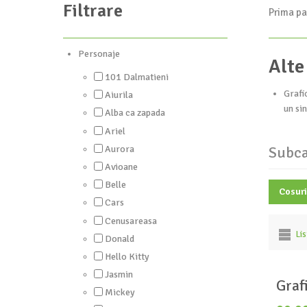
Filtrare
Prima pa
Personaje
Alte
101 Dalmatieni
Grafi
Aiurila
un si
Alba ca zapada
Ariel
Aurora
Subca
Avioane
Belle
Cosuri
Cars
Cenusareasa
Li
Donald
Hello Kitty
Jasmin
Graf
Mickey