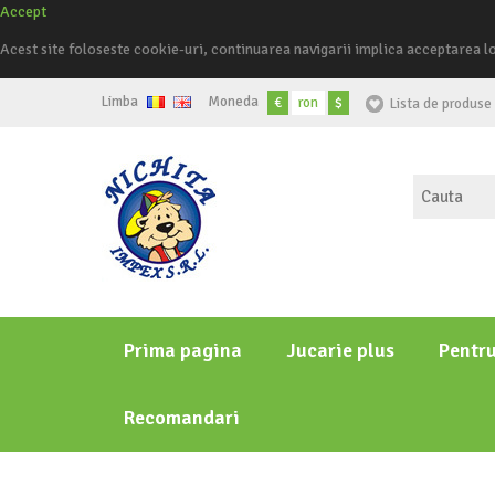
Accept
Acest site foloseste cookie-uri, continuarea navigarii implica acceptarea l
Limba
Moneda
€
ron
$
Lista de produse 
Prima pagina
Jucarie plus
Pentr
Recomandari