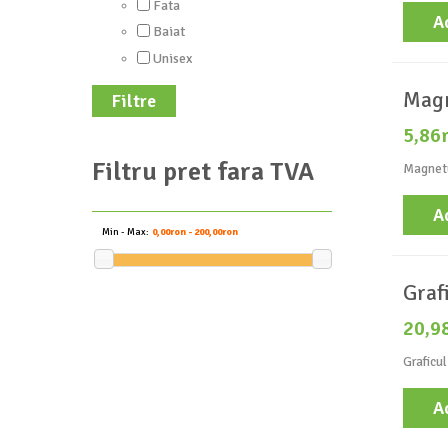
Fata
A
Baiat
Unisex
Magn
Filtre
5,86
Filtru pret fara TVA
Magnetu
A
Min - Max:
0,00ron - 200,00ron
Graf
20,9
Graficul
A